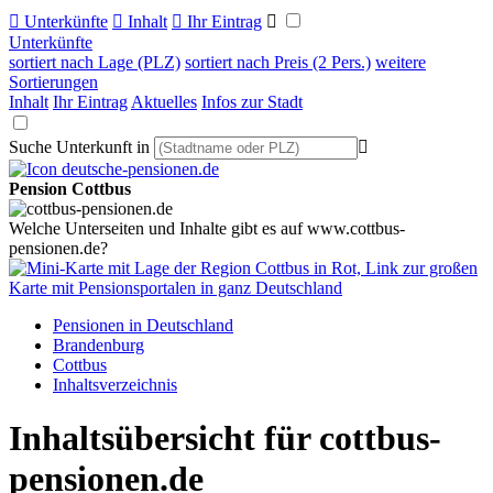

Unterkünfte

Inhalt

Ihr Eintrag

Unterkünfte
sortiert nach Lage (PLZ)
sortiert nach Preis (2 Pers.)
weitere
Sortierungen
Inhalt
Ihr Eintrag
Aktuelles
Infos zur Stadt
Suche Unterkunft in

Pension Cottbus
Welche Unterseiten und Inhalte gibt es auf www.cottbus-
pensionen.de?
Pensionen in Deutschland
Brandenburg
Cottbus
Inhaltsverzeichnis
Inhaltsübersicht für cottbus-
pensionen.de